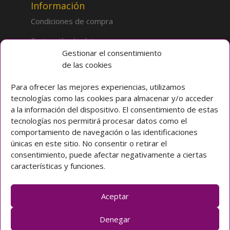
Información
Condiciones de compra
Protección de datos
Gestionar el consentimiento
de las cookies
Sobre la tienda
Inicio
Para ofrecer las mejores experiencias, utilizamos
tecnologías como las cookies para almacenar y/o acceder
Mi cuenta
a la información del dispositivo. El consentimiento de estas
tecnologías nos permitirá procesar datos como el
Preguntas frecuentes
comportamiento de navegación o las identificaciones
únicas en este sitio. No consentir o retirar el
Colegio CLARET
consentimiento, puede afectar negativamente a ciertas
características y funciones.
Avda. Padre Claret 3 40003 Segovia (ESPAÑA)
Teléfono: [+34] 921 42 03 00
Email: colegio@claretsegovia.es
Aceptar
claretsegovia.es
Denegar