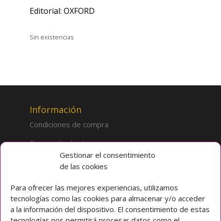
Editorial: OXFORD
Sin existencias
Información
Condiciones de compra
Protección de datos
Gestionar el consentimiento
de las cookies
Sobre la tienda
Inicio
Para ofrecer las mejores experiencias, utilizamos
tecnologías como las cookies para almacenar y/o acceder
Mi cuenta
a la información del dispositivo. El consentimiento de estas
tecnologías nos permitirá procesar datos como el