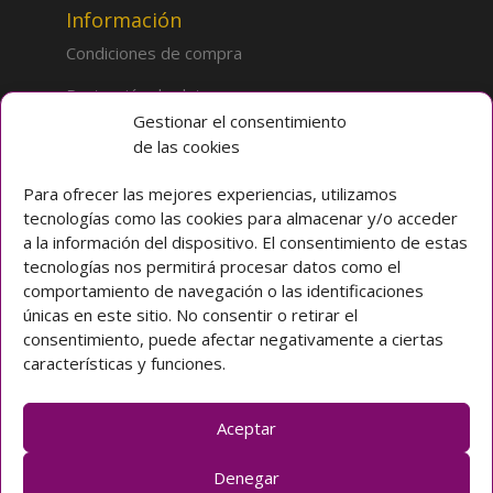
Información
Condiciones de compra
Protección de datos
Gestionar el consentimiento
de las cookies
Sobre la tienda
Inicio
Para ofrecer las mejores experiencias, utilizamos
tecnologías como las cookies para almacenar y/o acceder
Mi cuenta
a la información del dispositivo. El consentimiento de estas
tecnologías nos permitirá procesar datos como el
Preguntas frecuentes
comportamiento de navegación o las identificaciones
únicas en este sitio. No consentir o retirar el
Colegio CLARET
consentimiento, puede afectar negativamente a ciertas
características y funciones.
Avda. Padre Claret 3 40003 Segovia (ESPAÑA)
Teléfono: [+34] 921 42 03 00
Email: colegio@claretsegovia.es
Aceptar
claretsegovia.es
Denegar