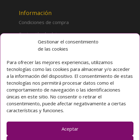
Información
Condiciones de compra
Protección de datos
Gestionar el consentimiento
de las cookies
Sobre la tienda
Inicio
Para ofrecer las mejores experiencias, utilizamos
tecnologías como las cookies para almacenar y/o acceder
Mi cuenta
a la información del dispositivo. El consentimiento de estas
tecnologías nos permitirá procesar datos como el
Preguntas frecuentes
comportamiento de navegación o las identificaciones
únicas en este sitio. No consentir o retirar el
Colegio CLARET
consentimiento, puede afectar negativamente a ciertas
características y funciones.
Avda. Padre Claret 3 40003 Segovia (ESPAÑA)
Teléfono: [+34] 921 42 03 00
Email: colegio@claretsegovia.es
Aceptar
claretsegovia.es