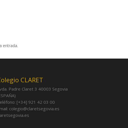
a entrada.
Colegio CLARET
vda. Padre Claret 3 40003 Segovia
ESPAÑA)
eléfono: [+34] 921 42 03 00
mail: colegio@claretsegovia.es
laretsegovia.es