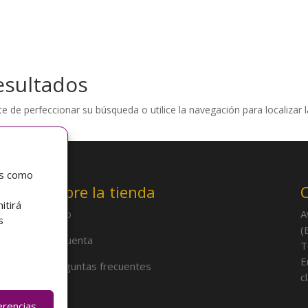
esultados
e de perfeccionar su búsqueda o utilice la navegación para localizar l
as como
Sobre la tienda
itirá
Inicio
A
s
(
Mi cuenta
T
E
Preguntas frecuentes
c
erencias