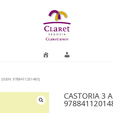
T
M
i
i
e
c
n
u
d
e
a
n
t
a
. (ISBN: 9788411201483)
CASTORIA 3 AÑ
97884112014