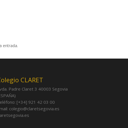
a entrada.
Colegio CLARET
vda. Padre Claret 3 40003 Segovia
ESPAÑA)
eléfono: [+34] 921 42 03 00
mail: colegio@claretsegovia.es
laretsegovia.es