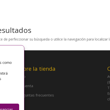
esultados
e de perfeccionar su búsqueda o utilice la navegación para localizar l
as como
Sobre la tienda
itirá
Inicio
A
s
(
Mi cuenta
T
E
Preguntas frecuentes
c
erencias