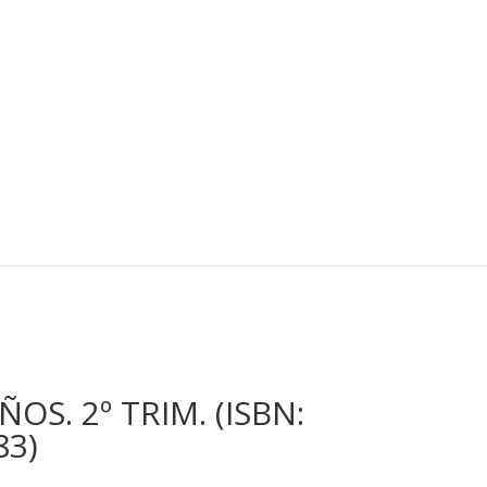
OS. 2º TRIM. (ISBN:
83)