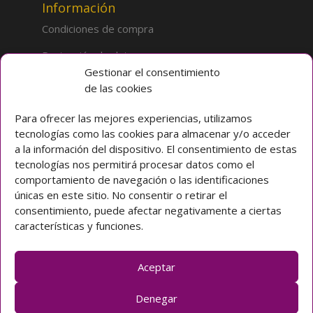
Información
Condiciones de compra
Protección de datos
Gestionar el consentimiento
de las cookies
Sobre la tienda
Inicio
Para ofrecer las mejores experiencias, utilizamos
tecnologías como las cookies para almacenar y/o acceder
Mi cuenta
a la información del dispositivo. El consentimiento de estas
tecnologías nos permitirá procesar datos como el
Preguntas frecuentes
comportamiento de navegación o las identificaciones
únicas en este sitio. No consentir o retirar el
Colegio CLARET
consentimiento, puede afectar negativamente a ciertas
características y funciones.
Avda. Padre Claret 3 40003 Segovia (ESPAÑA)
Teléfono: [+34] 921 42 03 00
Email: colegio@claretsegovia.es
Aceptar
claretsegovia.es
Denegar