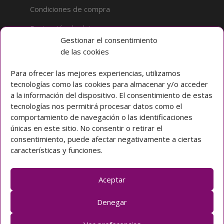
Condiciones de compra
Protección de datos
Gestionar el consentimiento
de las cookies
Sobre la tienda
Inicio
Para ofrecer las mejores experiencias, utilizamos
tecnologías como las cookies para almacenar y/o acceder
Mi cuenta
a la información del dispositivo. El consentimiento de estas
tecnologías nos permitirá procesar datos como el
Preguntas frecuentes
comportamiento de navegación o las identificaciones
únicas en este sitio. No consentir o retirar el
Colegio CLARET
consentimiento, puede afectar negativamente a ciertas
características y funciones.
Avda. Padre Claret 3 40003 Segovia (ESPAÑA)
Teléfono: [+34] 921 42 03 00
Email: colegio@claretsegovia.es
Aceptar
claretsegovia.es
Denegar