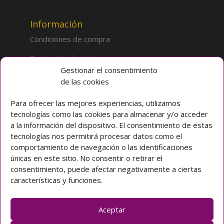
Información
Condiciones de compra
Protección de datos
Gestionar el consentimiento
de las cookies
Sobre la tienda
Inicio
Para ofrecer las mejores experiencias, utilizamos
tecnologías como las cookies para almacenar y/o acceder
Mi cuenta
a la información del dispositivo. El consentimiento de estas
tecnologías nos permitirá procesar datos como el
Preguntas frecuentes
comportamiento de navegación o las identificaciones
únicas en este sitio. No consentir o retirar el
Colegio CLARET
consentimiento, puede afectar negativamente a ciertas
características y funciones.
Avda. Padre Claret 3 40003 Segovia (ESPAÑA)
Teléfono: [+34] 921 42 03 00
Email: colegio@claretsegovia.es
Aceptar
claretsegovia.es