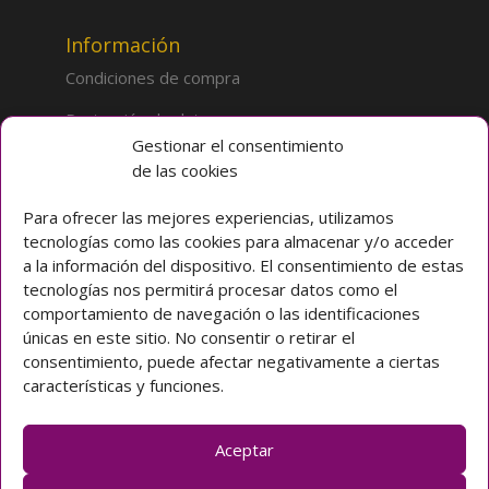
Información
Condiciones de compra
Protección de datos
Gestionar el consentimiento
de las cookies
Sobre la tienda
Inicio
Para ofrecer las mejores experiencias, utilizamos
tecnologías como las cookies para almacenar y/o acceder
Mi cuenta
a la información del dispositivo. El consentimiento de estas
tecnologías nos permitirá procesar datos como el
Preguntas frecuentes
comportamiento de navegación o las identificaciones
únicas en este sitio. No consentir o retirar el
Colegio CLARET
consentimiento, puede afectar negativamente a ciertas
características y funciones.
Avda. Padre Claret 3 40003 Segovia (ESPAÑA)
Teléfono: [+34] 921 42 03 00
Email: colegio@claretsegovia.es
Aceptar
claretsegovia.es