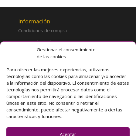
Información
Condiciones de compra
Protección de datos
Gestionar el consentimiento
de las cookies
Sobre la tienda
Inicio
Para ofrecer las mejores experiencias, utilizamos
tecnologías como las cookies para almacenar y/o acceder
Mi cuenta
a la información del dispositivo. El consentimiento de estas
tecnologías nos permitirá procesar datos como el
Preguntas frecuentes
comportamiento de navegación o las identificaciones
únicas en este sitio. No consentir o retirar el
Colegio CLARET
consentimiento, puede afectar negativamente a ciertas
características y funciones.
Avda. Padre Claret 3 40003 Segovia (ESPAÑA)
Teléfono: [+34] 921 42 03 00
Email: colegio@claretsegovia.es
Aceptar