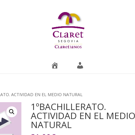
T
M
i
i
e
c
n
u
d
e
a
n
t
a
RATO. ACTIVIDAD EN EL MEDIO NATURAL
1ºBACHILLERATO.
ACTIVIDAD EN EL MEDI
NATURAL