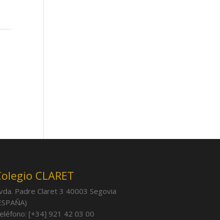
Colegio CLARET
vda. Padre Claret 3 40003 Segovia
ESPAÑA)
eléfono: [+34] 921 42 03 00