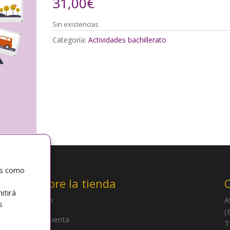
31,00
€
Sin existencias
Categoría:
Actividades bachillerato
as como
Sobre la tienda
itirá
Inicio
A
s
(
Mi cuenta
T