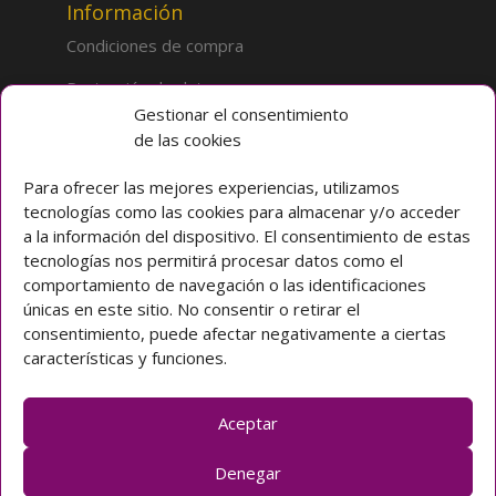
Información
Condiciones de compra
Protección de datos
Gestionar el consentimiento
de las cookies
Sobre la tienda
Inicio
Para ofrecer las mejores experiencias, utilizamos
tecnologías como las cookies para almacenar y/o acceder
Mi cuenta
a la información del dispositivo. El consentimiento de estas
tecnologías nos permitirá procesar datos como el
Preguntas frecuentes
comportamiento de navegación o las identificaciones
únicas en este sitio. No consentir o retirar el
Colegio CLARET
consentimiento, puede afectar negativamente a ciertas
características y funciones.
Avda. Padre Claret 3 40003 Segovia (ESPAÑA)
Teléfono: [+34] 921 42 03 00
Email: colegio@claretsegovia.es
Aceptar
claretsegovia.es
Denegar