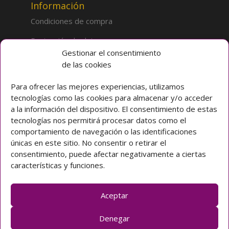
Información
Condiciones de compra
Protección de datos
Gestionar el consentimiento
de las cookies
Sobre la tienda
Inicio
Para ofrecer las mejores experiencias, utilizamos
tecnologías como las cookies para almacenar y/o acceder
Mi cuenta
a la información del dispositivo. El consentimiento de estas
tecnologías nos permitirá procesar datos como el
Preguntas frecuentes
comportamiento de navegación o las identificaciones
únicas en este sitio. No consentir o retirar el
Colegio CLARET
consentimiento, puede afectar negativamente a ciertas
características y funciones.
Avda. Padre Claret 3 40003 Segovia (ESPAÑA)
Teléfono: [+34] 921 42 03 00
Email: colegio@claretsegovia.es
Aceptar
claretsegovia.es
Denegar