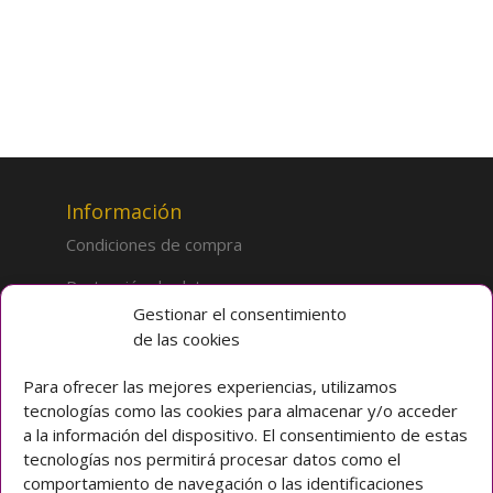
Información
Condiciones de compra
Protección de datos
Gestionar el consentimiento
de las cookies
Sobre la tienda
Inicio
Para ofrecer las mejores experiencias, utilizamos
tecnologías como las cookies para almacenar y/o acceder
Mi cuenta
a la información del dispositivo. El consentimiento de estas
tecnologías nos permitirá procesar datos como el
Preguntas frecuentes
comportamiento de navegación o las identificaciones