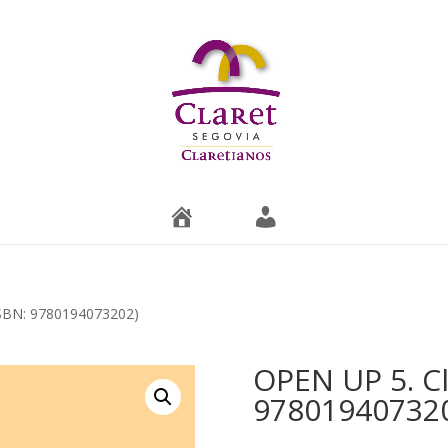
T
M
i
i
e
c
n
u
d
e
a
n
t
a
ISBN: 9780194073202)
OPEN UP 5. Cl
97801940732