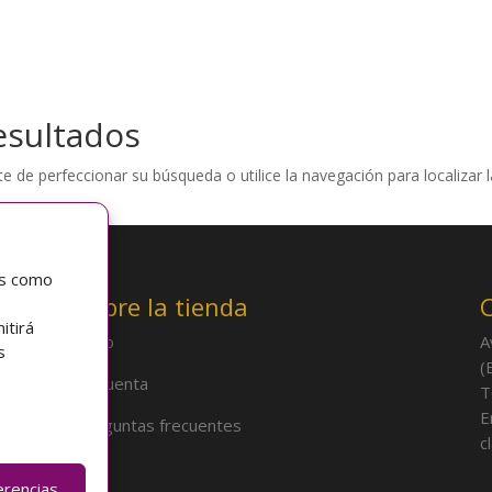
esultados
e de perfeccionar su búsqueda o utilice la navegación para localizar l
as como
Sobre la tienda
itirá
Inicio
A
s
(
Mi cuenta
T
E
Preguntas frecuentes
c
erencias