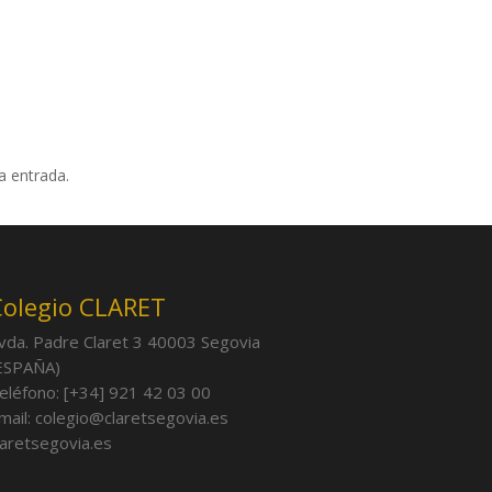
a entrada.
Colegio CLARET
vda. Padre Claret 3 40003 Segovia
ESPAÑA)
eléfono: [+34] 921 42 03 00
mail: colegio@claretsegovia.es
laretsegovia.es