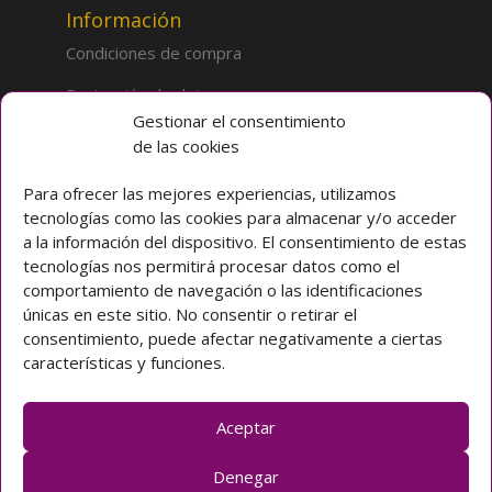
Información
Condiciones de compra
Protección de datos
Gestionar el consentimiento
de las cookies
Sobre la tienda
Inicio
Para ofrecer las mejores experiencias, utilizamos
tecnologías como las cookies para almacenar y/o acceder
Mi cuenta
a la información del dispositivo. El consentimiento de estas
tecnologías nos permitirá procesar datos como el
Preguntas frecuentes
comportamiento de navegación o las identificaciones
únicas en este sitio. No consentir o retirar el
Colegio CLARET
consentimiento, puede afectar negativamente a ciertas
características y funciones.
Avda. Padre Claret 3 40003 Segovia (ESPAÑA)
Teléfono: [+34] 921 42 03 00
Email: colegio@claretsegovia.es
Aceptar
claretsegovia.es
Denegar