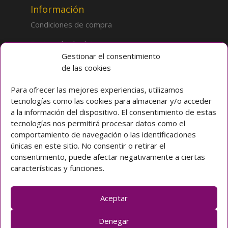
Información
Condiciones de compra
Protección de datos
Gestionar el consentimiento
de las cookies
Sobre la tienda
Inicio
Para ofrecer las mejores experiencias, utilizamos
tecnologías como las cookies para almacenar y/o acceder
Mi cuenta
a la información del dispositivo. El consentimiento de estas
tecnologías nos permitirá procesar datos como el
Preguntas frecuentes
comportamiento de navegación o las identificaciones
únicas en este sitio. No consentir o retirar el
Colegio CLARET
consentimiento, puede afectar negativamente a ciertas
características y funciones.
Avda. Padre Claret 3 40003 Segovia (ESPAÑA)
Teléfono: [+34] 921 42 03 00
Email: colegio@claretsegovia.es
Aceptar
claretsegovia.es
Denegar