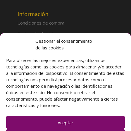
Información
Condiciones de compra
Protección de datos
Gestionar el consentimiento
de las cookies
Sobre la tienda
Inicio
Para ofrecer las mejores experiencias, utilizamos
tecnologías como las cookies para almacenar y/o acceder
Mi cuenta
a la información del dispositivo. El consentimiento de estas
tecnologías nos permitirá procesar datos como el
Preguntas frecuentes
comportamiento de navegación o las identificaciones
únicas en este sitio. No consentir o retirar el
Colegio CLARET
consentimiento, puede afectar negativamente a ciertas
características y funciones.
Avda. Padre Claret 3 40003 Segovia (ESPAÑA)
Teléfono: [+34] 921 42 03 00
Email: colegio@claretsegovia.es
Aceptar
claretsegovia.es