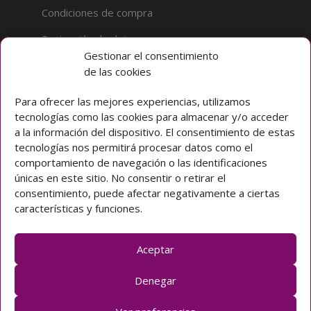
Condiciones de compra
Protección de datos
Gestionar el consentimiento
de las cookies
Sobre la tienda
Inicio
Para ofrecer las mejores experiencias, utilizamos
tecnologías como las cookies para almacenar y/o acceder
Mi cuenta
a la información del dispositivo. El consentimiento de estas
tecnologías nos permitirá procesar datos como el
Preguntas frecuentes
comportamiento de navegación o las identificaciones
únicas en este sitio. No consentir o retirar el
Colegio CLARET
consentimiento, puede afectar negativamente a ciertas
características y funciones.
Avda. Padre Claret 3 40003 Segovia (ESPAÑA)
Teléfono: [+34] 921 42 03 00
Email: colegio@claretsegovia.es
Aceptar
claretsegovia.es
Denegar