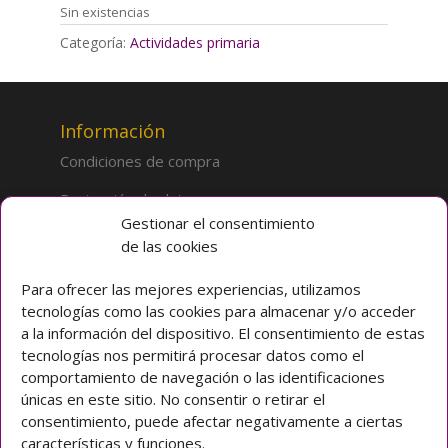
Sin existencias
Categoría:
Actividades primaria
Información
Condiciones de compra
Protección de datos
Gestionar el consentimiento
de las cookies
Sobre la tienda
Inicio
Para ofrecer las mejores experiencias, utilizamos
tecnologías como las cookies para almacenar y/o acceder
Mi cuenta
a la información del dispositivo. El consentimiento de estas
tecnologías nos permitirá procesar datos como el
Preguntas frecuentes
comportamiento de navegación o las identificaciones
únicas en este sitio. No consentir o retirar el
Colegio CLARET
consentimiento, puede afectar negativamente a ciertas
características y funciones.