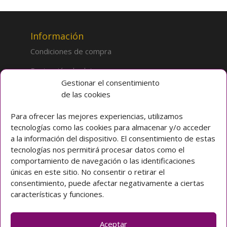
Información
Condiciones de compra
Protección de datos
Gestionar el consentimiento
de las cookies
Sobre la tienda
Inicio
Para ofrecer las mejores experiencias, utilizamos
tecnologías como las cookies para almacenar y/o acceder
Mi cuenta
a la información del dispositivo. El consentimiento de estas
tecnologías nos permitirá procesar datos como el
Preguntas frecuentes
comportamiento de navegación o las identificaciones
únicas en este sitio. No consentir o retirar el
Colegio CLARET
consentimiento, puede afectar negativamente a ciertas
características y funciones.
Avda. Padre Claret 3 40003 Segovia (ESPAÑA)
Teléfono: [+34] 921 42 03 00
Email: colegio@claretsegovia.es
Aceptar