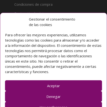
Condiciones de compra
Protección de datos
Gestionar el consentimiento
de las cookies
Sobre la tienda
Inicio
Para ofrecer las mejores experiencias, utilizamos
tecnologías como las cookies para almacenar y/o acceder
Mi cuenta
a la información del dispositivo. El consentimiento de estas
tecnologías nos permitirá procesar datos como el
Preguntas frecuentes
comportamiento de navegación o las identificaciones
únicas en este sitio. No consentir o retirar el
Colegio CLARET
consentimiento, puede afectar negativamente a ciertas
características y funciones.
Avda. Padre Claret 3 40003 Segovia (ESPAÑA)
Teléfono: [+34] 921 42 03 00
Email: colegio@claretsegovia.es
Aceptar
claretsegovia.es
Denegar