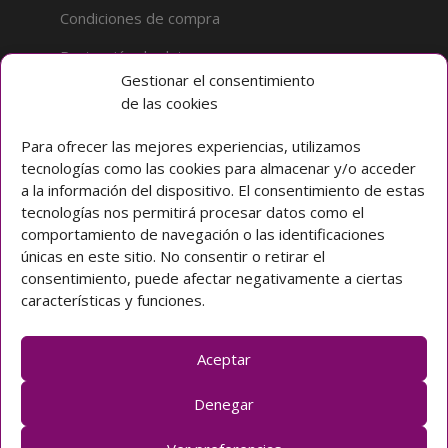
Condiciones de compra
Protección de datos
Gestionar el consentimiento
de las cookies
Sobre la tienda
Inicio
Para ofrecer las mejores experiencias, utilizamos
tecnologías como las cookies para almacenar y/o acceder
Mi cuenta
a la información del dispositivo. El consentimiento de estas
tecnologías nos permitirá procesar datos como el
Preguntas frecuentes
comportamiento de navegación o las identificaciones
únicas en este sitio. No consentir o retirar el
Colegio CLARET
consentimiento, puede afectar negativamente a ciertas
características y funciones.
Avda. Padre Claret 3 40003 Segovia (ESPAÑA)
Teléfono: [+34] 921 42 03 00
Email: colegio@claretsegovia.es
Aceptar
claretsegovia.es
Denegar