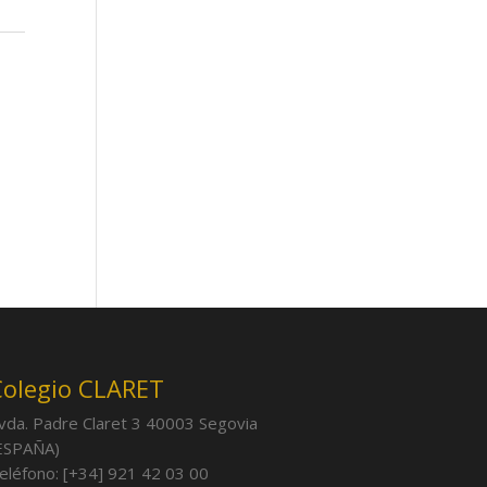
Colegio CLARET
vda. Padre Claret 3 40003 Segovia
ESPAÑA)
eléfono: [+34] 921 42 03 00