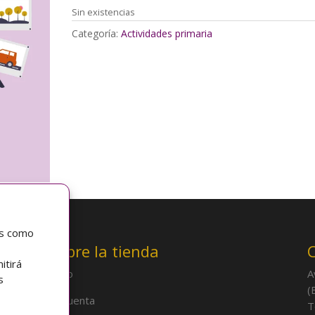
Sin existencias
Categoría:
Actividades primaria
as como
Sobre la tienda
itirá
Inicio
A
s
(
Mi cuenta
T