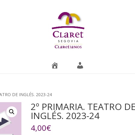
T
M
i
i
e
c
n
u
d
e
a
n
t
a
EATRO DE INGLÉS. 2023-24
2º PRIMARIA. TEATRO D
INGLÉS. 2023-24
4,00
€