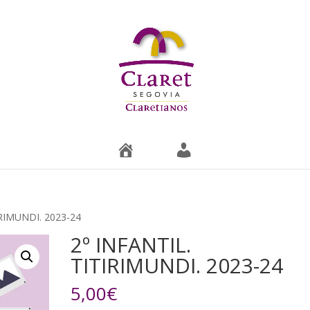
T
M
i
i
e
c
n
u
d
e
a
n
t
a
IRIMUNDI. 2023-24
2º INFANTIL.
TITIRIMUNDI. 2023-24
5,00
€