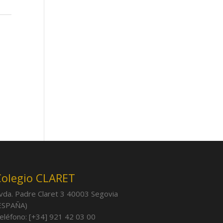
Colegio CLARET
vda. Padre Claret 3 40003 Segovia
ESPAÑA)
eléfono: [+34] 921 42 03 00