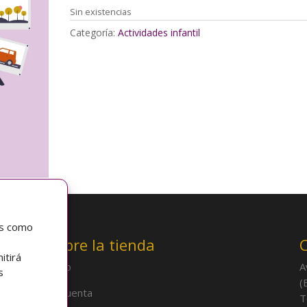
Sin existencias
Categoría:
Actividades infantil
as como
Sobre la tienda
itirá
Inicio
A
s
(
Mi cuenta
T