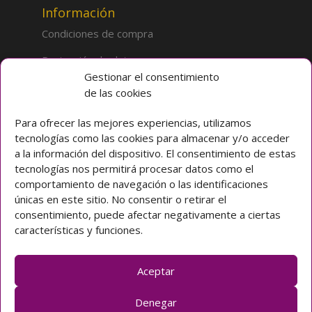
Información
Condiciones de compra
Protección de datos
Gestionar el consentimiento
de las cookies
Sobre la tienda
Inicio
Para ofrecer las mejores experiencias, utilizamos
tecnologías como las cookies para almacenar y/o acceder
Mi cuenta
a la información del dispositivo. El consentimiento de estas
tecnologías nos permitirá procesar datos como el
Preguntas frecuentes
comportamiento de navegación o las identificaciones
únicas en este sitio. No consentir o retirar el
Colegio CLARET
consentimiento, puede afectar negativamente a ciertas
características y funciones.
Avda. Padre Claret 3 40003 Segovia (ESPAÑA)
Teléfono: [+34] 921 42 03 00
Email: colegio@claretsegovia.es
Aceptar
claretsegovia.es
Denegar