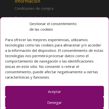
Información
Condiciones de compra
Protección de datos
Gestionar el consentimiento
de las cookies
Sobre la tienda
Inicio
Para ofrecer las mejores experiencias, utilizamos
tecnologías como las cookies para almacenar y/o acceder
Mi cuenta
a la información del dispositivo. El consentimiento de estas
tecnologías nos permitirá procesar datos como el
Preguntas frecuentes
comportamiento de navegación o las identificaciones
únicas en este sitio. No consentir o retirar el
Colegio CLARET
consentimiento, puede afectar negativamente a ciertas
características y funciones.
Avda. Padre Claret 3 40003 Segovia (ESPAÑA)
Teléfono: [+34] 921 42 03 00
Email: colegio@claretsegovia.es
Aceptar
claretsegovia.es
Denegar