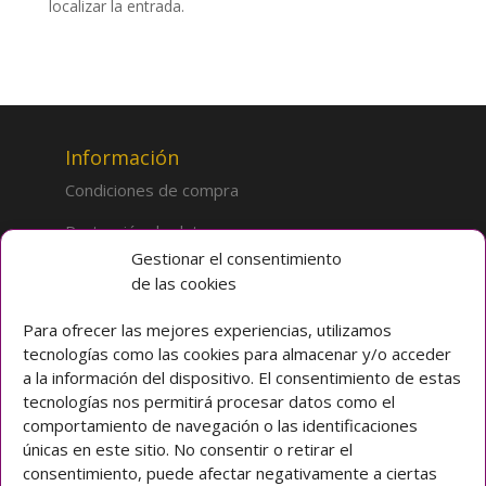
localizar la entrada.
Información
Condiciones de compra
Protección de datos
Gestionar el consentimiento
de las cookies
Sobre la tienda
Inicio
Para ofrecer las mejores experiencias, utilizamos
tecnologías como las cookies para almacenar y/o acceder
Mi cuenta
a la información del dispositivo. El consentimiento de estas
tecnologías nos permitirá procesar datos como el
Preguntas frecuentes
comportamiento de navegación o las identificaciones
únicas en este sitio. No consentir o retirar el
Colegio CLARET
consentimiento, puede afectar negativamente a ciertas