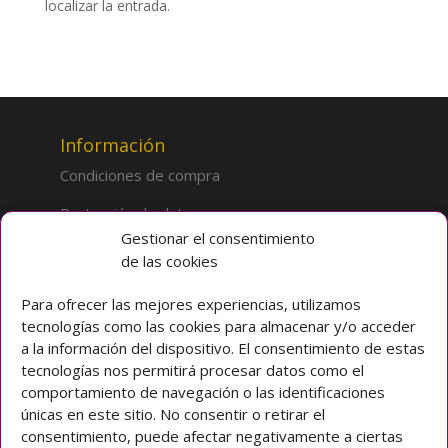
localizar la entrada.
Información
Condiciones de compra
Protección de datos
Gestionar el consentimiento
de las cookies
Sobre la tienda
Inicio
Para ofrecer las mejores experiencias, utilizamos
tecnologías como las cookies para almacenar y/o acceder
Mi cuenta
a la información del dispositivo. El consentimiento de estas
tecnologías nos permitirá procesar datos como el
Preguntas frecuentes
comportamiento de navegación o las identificaciones
únicas en este sitio. No consentir o retirar el
Colegio CLARET
consentimiento, puede afectar negativamente a ciertas