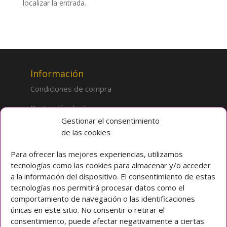
localizar la entrada.
Información
Condiciones de compra
Protección de datos
Gestionar el consentimiento
de las cookies
Sobre la tienda
Inicio
Para ofrecer las mejores experiencias, utilizamos
tecnologías como las cookies para almacenar y/o acceder
Mi cuenta
a la información del dispositivo. El consentimiento de estas
tecnologías nos permitirá procesar datos como el
Preguntas frecuentes
comportamiento de navegación o las identificaciones
únicas en este sitio. No consentir o retirar el
Colegio CLARET
consentimiento, puede afectar negativamente a ciertas