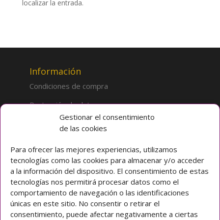
localizar la entrada.
Información
Condiciones de compra
Protección de datos
Gestionar el consentimiento
de las cookies
Sobre la tienda
Inicio
Para ofrecer las mejores experiencias, utilizamos
tecnologías como las cookies para almacenar y/o acceder
Mi cuenta
a la información del dispositivo. El consentimiento de estas
tecnologías nos permitirá procesar datos como el
Preguntas frecuentes
comportamiento de navegación o las identificaciones
únicas en este sitio. No consentir o retirar el
Colegio CLARET
consentimiento, puede afectar negativamente a ciertas